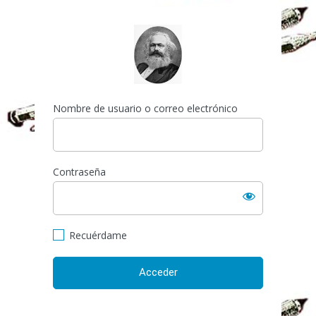
Acceder
http://espai-marx.net/els
Nombre de usuario o correo electrónico
Contraseña
Recuérdame