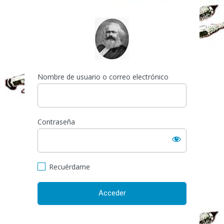
Acceder
http://espai-marx.net/els
Nombre de usuario o correo electrónico
Contraseña
Recuérdame