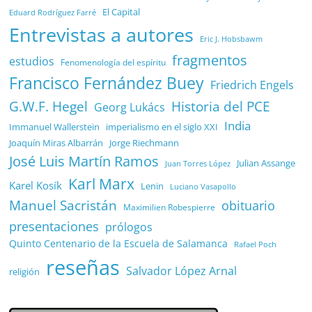
El Capital
Eduard Rodríguez Farré
Entrevistas a autores
Eric J. Hobsbawm
fragmentos
estudios
Fenomenología del espíritu
Francisco Fernández Buey
Friedrich Engels
G.W.F. Hegel
Historia del PCE
Georg Lukács
India
Immanuel Wallerstein
imperialismo en el siglo XXI
Joaquín Miras Albarrán
Jorge Riechmann
José Luis Martín Ramos
Julian Assange
Juan Torres López
Karl Marx
Karel Kosík
Lenin
Luciano Vasapollo
Manuel Sacristán
obituario
Maximilien Robespierre
presentaciones
prólogos
Quinto Centenario de la Escuela de Salamanca
Rafael Poch
reseñas
Salvador López Arnal
religión