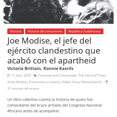
Historia
Historia del comunismo
República Sudafricana
Joe Modise, el jefe del
ejército clandestino que
acabó con el apartheid
Victoria Brittain, Ronnie Kasrils
17 abril, 2025
Comrade and Commander. The Life and Times
,
,
,
of Joe Modise
Entrevistas a autores
Fidelis Hove
Ronnie Kasrils
31 minutos de lectura
Un libro colectivo cuenta la historia de quien fue
comandante del brazo armado del Congreso Nacional
Africano antes de acompañar,