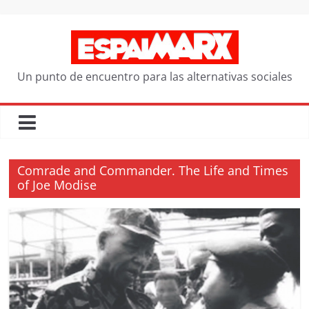
Saltar
al
contenido
Un punto de encuentro para las alternativas sociales
Comrade and Commander. The Life and Times
of Joe Modise