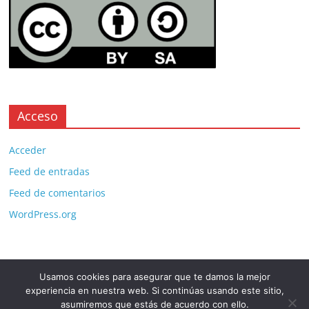
Acceso
Acceder
Feed de entradas
Feed de comentarios
WordPress.org
Usamos cookies para asegurar que te damos la mejor
Copyright © 2026
. All rights reserved.
experiencia en nuestra web. Si continúas usando este sitio,
Theme:
ColorMag Pro
by ThemeGrill. Powered by
WordPress
.
asumiremos que estás de acuerdo con ello.