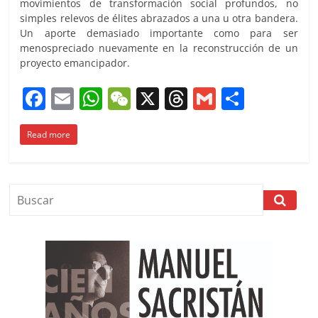
movimientos de transformación social profundos, no
simples relevos de élites abrazados a una u otra bandera.
Un aporte demasiado importante como para ser
menospreciado nuevamente en la reconstrucción de un
proyecto emancipador.
F
E
W
W
X
T
G
C
a
m
h
e
h
m
o
Read more
c
ai
at
C
re
ai
m
e
l
s
h
a
l
p
b
A
at
d
ar
o
p
s
tir
o
p
k