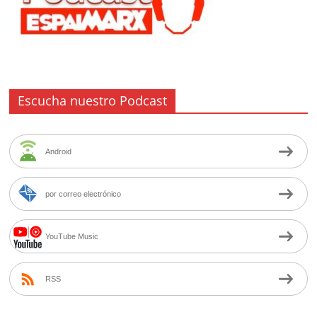
Escucha nuestro Podcast
Android
por correo electrónico
YouTube Music
RSS