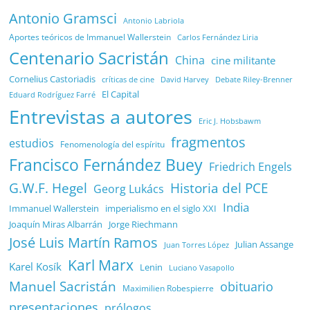
Antonio Gramsci
Antonio Labriola
Aportes teóricos de Immanuel Wallerstein
Carlos Fernández Liria
Centenario Sacristán
China
cine militante
Cornelius Castoriadis
Debate Riley-Brenner
críticas de cine
David Harvey
El Capital
Eduard Rodríguez Farré
Entrevistas a autores
Eric J. Hobsbawm
fragmentos
estudios
Fenomenología del espíritu
Francisco Fernández Buey
Friedrich Engels
G.W.F. Hegel
Historia del PCE
Georg Lukács
India
Immanuel Wallerstein
imperialismo en el siglo XXI
Joaquín Miras Albarrán
Jorge Riechmann
José Luis Martín Ramos
Julian Assange
Juan Torres López
Karl Marx
Karel Kosík
Lenin
Luciano Vasapollo
Manuel Sacristán
obituario
Maximilien Robespierre
presentaciones
prólogos