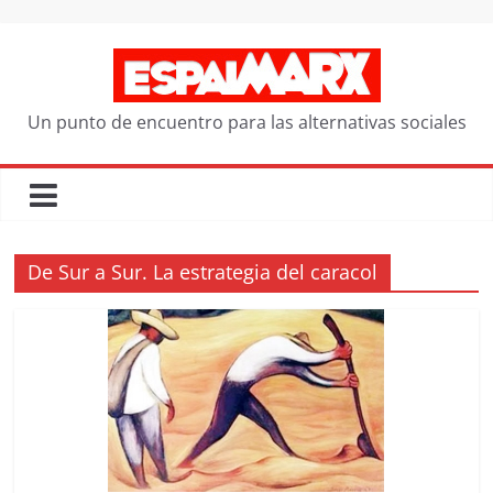
Saltar
al
contenido
Un punto de encuentro para las alternativas sociales
De Sur a Sur. La estrategia del caracol