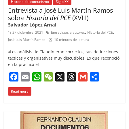
Historia del comunismo
Siglo XX
Entrevista a José Luis Martín Ramos
sobre
Historia del PCE
(XVIII)
Salvador López Arnal
,
,
27 diciembre, 2021
Entrevistas a autores
Historia del PCE
José Luis Martín Ramos
10 minutos de lectura
«Los análisis de Claudín eran correctos; sus deducciones
tácticas y organizativas muy discutibles. Lo que reconoció
en la práctica el
F
E
W
W
X
T
G
C
a
m
h
e
h
m
o
Read more
c
ai
at
C
re
ai
m
e
l
s
h
a
l
p
b
A
at
d
ar
o
p
s
tir