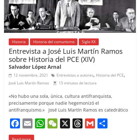
Historia
Historia del comunismo
Siglo XX
Entrevista a José Luis Martín Ramos
sobre Historia del PCE (XIV)
Salvador López Arnal
,
,
12 noviembre, 2021
Entrevistas a autores
Historia del PCE
José Luis Martín Ramos
15 minutos de lectura
«No hubo una sola, única, cultura antifranquista,
precisamente porque nadie hegemonizó el
antifranquismo.» José Luis Martín Ramos es catedrático
F
E
W
W
X
T
G
C
a
m
h
e
h
m
o
Read more