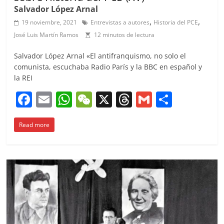
Salvador López Arnal
,
,
19 noviembre, 2021
Entrevistas a autores
Historia del PCE
José Luis Martín Ramos
12 minutos de lectura
Salvador López Arnal «El antifranquismo, no solo el
comunista, escuchaba Radio París y la BBC en español y
la REI
F
E
W
W
X
T
G
C
a
m
h
e
h
m
o
Read more
c
ai
at
C
re
ai
m
e
l
s
h
a
l
p
b
A
at
d
ar
o
p
s
tir
o
p
k