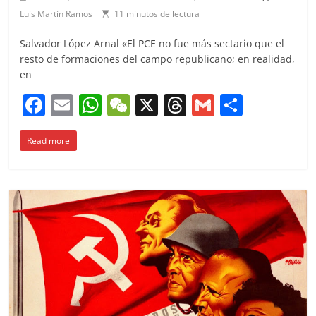
Luis Martín Ramos
11 minutos de lectura
Salvador López Arnal «El PCE no fue más sectario que el
resto de formaciones del campo republicano; en realidad,
en
F
E
W
W
X
T
G
C
a
m
h
e
h
m
o
Read more
c
ai
at
C
re
ai
m
e
l
s
h
a
l
p
b
A
at
d
ar
o
p
s
tir
o
p
k