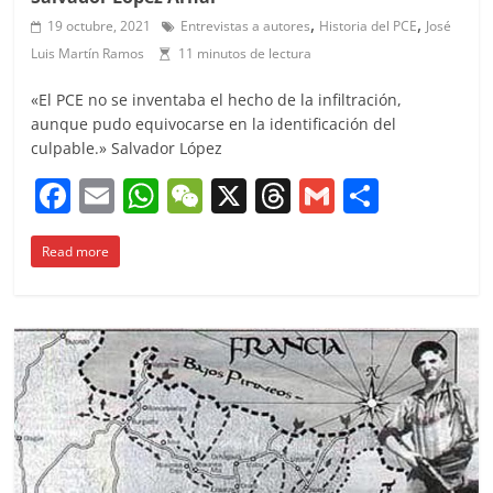
,
,
19 octubre, 2021
Entrevistas a autores
Historia del PCE
José
Luis Martín Ramos
11 minutos de lectura
«El PCE no se inventaba el hecho de la infiltración,
aunque pudo equivocarse en la identificación del
culpable.» Salvador López
F
E
W
W
X
T
G
C
a
m
h
e
h
m
o
Read more
c
ai
at
C
re
ai
m
e
l
s
h
a
l
p
b
A
at
d
ar
o
p
s
tir
o
p
k