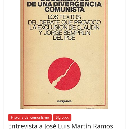
o
p
k
Historia del comunismo
Siglo XX
Entrevista a José Luis Martín Ramos