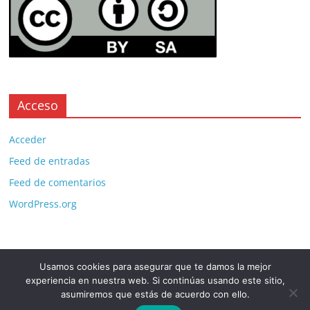
Acceso
Acceder
Feed de entradas
Feed de comentarios
WordPress.org
Usamos cookies para asegurar que te damos la mejor
Copyright © 2026
. All rights reserved.
experiencia en nuestra web. Si continúas usando este sitio,
Theme:
ColorMag Pro
by ThemeGrill. Powered by
WordPress
.
asumiremos que estás de acuerdo con ello.