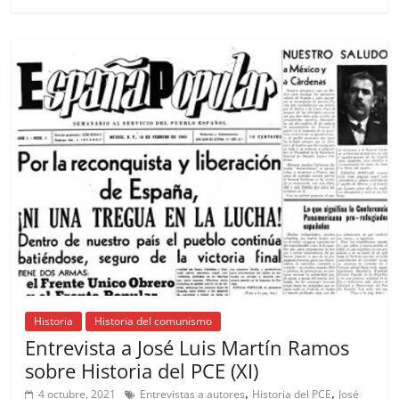
e
l
s
h
a
l
p
b
A
at
d
ar
o
p
s
tir
o
p
k
Historia
Historia del comunismo
Entrevista a José Luis Martín Ramos
sobre Historia del PCE (XI)
,
,
4 octubre, 2021
Entrevistas a autores
Historia del PCE
José