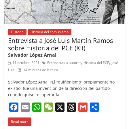
Historia
Historia del comunismo
Entrevista a José Luis Martín Ramos
sobre Historia del PCE (XII)
Salvador López Arnal
,
,
11 octubre, 2021
Entrevistas a autores
Historia del PCE
José
Luis
14 minutos de lectura
Salvador López Arnal «El “quiñonismo” propiamente no
existió, fue una invención de la dirección del partido
cuando quiso recuperar la
F
E
W
W
X
T
G
C
a
m
h
e
h
m
o
Read more
c
ai
at
C
re
ai
m