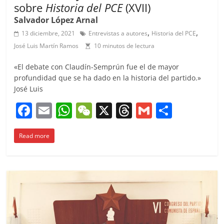
sobre
Historia del PCE
(XVII)
Salvador López Arnal
,
,
13 diciembre, 2021
Entrevistas a autores
Historia del PCE
José Luis Martín Ramos
10 minutos de lectura
«El debate con Claudín-Semprún fue el de mayor
profundidad que se ha dado en la historia del partido.»
José Luis
F
E
W
W
X
T
G
C
a
m
h
e
h
m
o
Read more
c
ai
at
C
re
ai
m
e
l
s
h
a
l
p
b
A
at
d
ar
o
p
s
tir
o
p
k