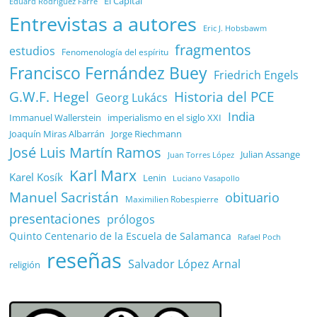
El Capital
Eduard Rodríguez Farré
Entrevistas a autores
Eric J. Hobsbawm
fragmentos
estudios
Fenomenología del espíritu
Francisco Fernández Buey
Friedrich Engels
G.W.F. Hegel
Historia del PCE
Georg Lukács
India
Immanuel Wallerstein
imperialismo en el siglo XXI
Joaquín Miras Albarrán
Jorge Riechmann
José Luis Martín Ramos
Julian Assange
Juan Torres López
Karl Marx
Karel Kosík
Lenin
Luciano Vasapollo
Manuel Sacristán
obituario
Maximilien Robespierre
presentaciones
prólogos
Quinto Centenario de la Escuela de Salamanca
Rafael Poch
reseñas
Salvador López Arnal
religión