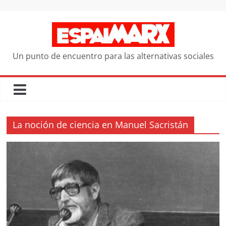
Saltar
al
contenido
Un punto de encuentro para las alternativas sociales
La noción de ciencia en Manuel Sacristán