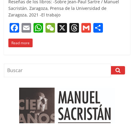
Reseñas de los libros: -Sobre Jean-Paul Sartre / Manuel
Sacristán. Zaragoza, Prensa de la Universidad de
Zaragoza, 2021 -El trabajo
F
E
W
W
X
T
G
C
a
m
h
e
h
m
o
Read more
c
ai
at
C
re
ai
m
e
l
s
h
a
l
p
b
A
at
d
ar
o
p
s
tir
o
p
k