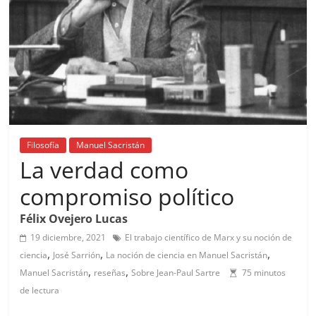
Filosofía
Manuel Sacristán
La verdad como
compromiso político
Félix Ovejero Lucas
19 diciembre, 2021
El trabajo científico de Marx y su noción de
,
,
,
ciencia
José Sarrión
La noción de ciencia en Manuel Sacristán
,
,
Manuel Sacristán
reseñas
Sobre Jean-Paul Sartre
75 minutos
de lectura