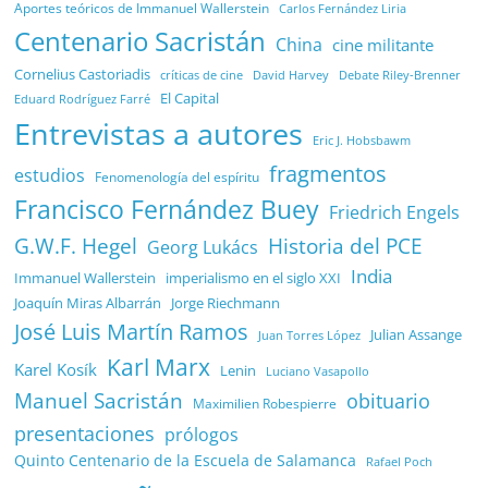
Aportes teóricos de Immanuel Wallerstein
Carlos Fernández Liria
Centenario Sacristán
China
cine militante
Cornelius Castoriadis
Debate Riley-Brenner
críticas de cine
David Harvey
El Capital
Eduard Rodríguez Farré
Entrevistas a autores
Eric J. Hobsbawm
fragmentos
estudios
Fenomenología del espíritu
Francisco Fernández Buey
Friedrich Engels
G.W.F. Hegel
Historia del PCE
Georg Lukács
India
Immanuel Wallerstein
imperialismo en el siglo XXI
Joaquín Miras Albarrán
Jorge Riechmann
José Luis Martín Ramos
Julian Assange
Juan Torres López
Karl Marx
Karel Kosík
Lenin
Luciano Vasapollo
Manuel Sacristán
obituario
Maximilien Robespierre
presentaciones
prólogos
Quinto Centenario de la Escuela de Salamanca
Rafael Poch