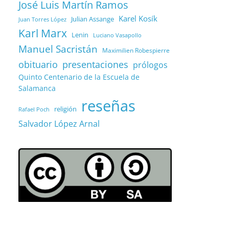
José Luis Martín Ramos
Karel Kosík
Julian Assange
Juan Torres López
Karl Marx
Lenin
Luciano Vasapollo
Manuel Sacristán
Maximilien Robespierre
obituario
presentaciones
prólogos
Quinto Centenario de la Escuela de
Salamanca
reseñas
religión
Rafael Poch
Salvador López Arnal