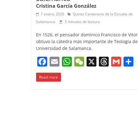
Cristina García González
7 enero, 2026
Quinto Centenario de la Escuela de
Salamanca
5 minutos de lectura
En 1526, el pensador dominico Francisco de Vitor
obtuvo la cátedra más importante de Teología de
Universidad de Salamanca.
F
E
W
W
X
T
G
a
m
h
e
h
m
Read more
c
ai
at
C
re
ai
e
l
s
h
a
l
b
A
at
d
o
p
s
t
o
p
k