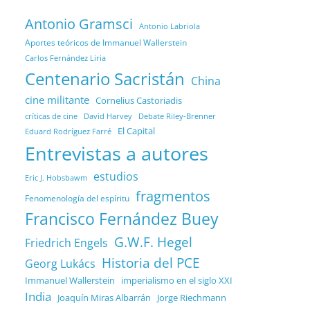
Antonio Gramsci
Antonio Labriola
Aportes teóricos de Immanuel Wallerstein
Carlos Fernández Liria
Centenario Sacristán
China
cine militante
Cornelius Castoriadis
Debate Riley-Brenner
críticas de cine
David Harvey
El Capital
Eduard Rodríguez Farré
Entrevistas a autores
estudios
Eric J. Hobsbawm
fragmentos
Fenomenología del espíritu
Francisco Fernández Buey
G.W.F. Hegel
Friedrich Engels
Historia del PCE
Georg Lukács
Immanuel Wallerstein
imperialismo en el siglo XXI
India
Joaquín Miras Albarrán
Jorge Riechmann