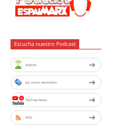
Escucha nuestro Podcast
Android
por correo electrónico
YouTube Music
RSS