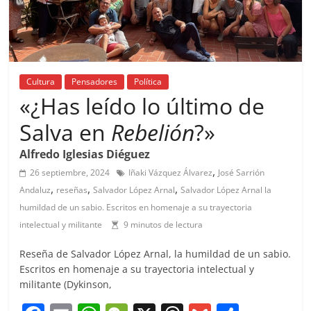
Cultura
Pensadores
Política
«¿Has leído lo último de
Salva en
Rebelión
?»
Alfredo Iglesias Diéguez
,
26 septiembre, 2024
Iñaki Vázquez Álvarez
José Sarrión
,
,
,
Andaluz
reseñas
Salvador López Arnal
Salvador López Arnal la
humildad de un sabio. Escritos en homenaje a su trayectoria
intelectual y militante
9 minutos de lectura
Reseña de Salvador López Arnal, la humildad de un sabio.
Escritos en homenaje a su trayectoria intelectual y
militante (Dykinson,