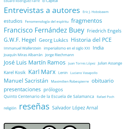
El Capital
Eduard Rodríguez Farré
Entrevistas a autores
Eric J. Hobsbawm
fragmentos
estudios
Fenomenología del espíritu
Francisco Fernández Buey
Friedrich Engels
G.W.F. Hegel
Historia del PCE
Georg Lukács
India
Immanuel Wallerstein
imperialismo en el siglo XXI
Joaquín Miras Albarrán
Jorge Riechmann
José Luis Martín Ramos
Julian Assange
Juan Torres López
Karl Marx
Karel Kosík
Lenin
Luciano Vasapollo
Manuel Sacristán
obituario
Maximilien Robespierre
presentaciones
prólogos
Quinto Centenario de la Escuela de Salamanca
Rafael Poch
reseñas
Salvador López Arnal
religión