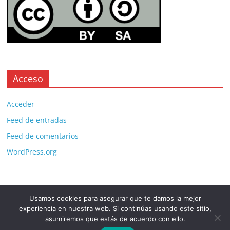
Acceso
Acceder
Feed de entradas
Feed de comentarios
WordPress.org
Usamos cookies para asegurar que te damos la mejor
Copyright © 2026
. All rights reserved.
experiencia en nuestra web. Si continúas usando este sitio,
Theme:
ColorMag Pro
by ThemeGrill. Powered by
WordPress
.
asumiremos que estás de acuerdo con ello.