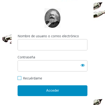
Acceder
https://espai-marx.net/el
Nombre de usuario o correo electrónico
Contraseña
Recuérdame