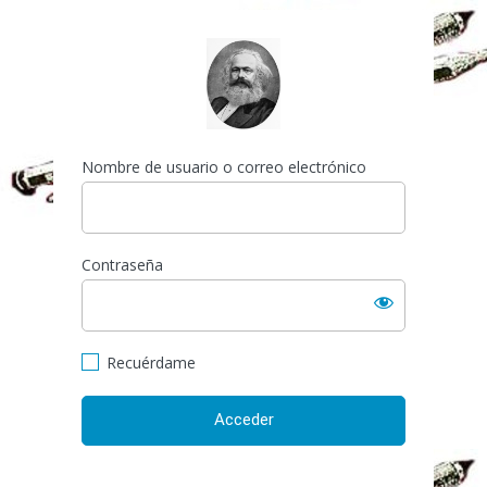
Acceder
https://espai-marx.net/el
Nombre de usuario o correo electrónico
Contraseña
Recuérdame