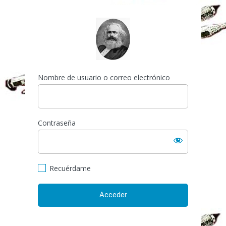
Acceder
https://espai-marx.net/el
Nombre de usuario o correo electrónico
Contraseña
Recuérdame