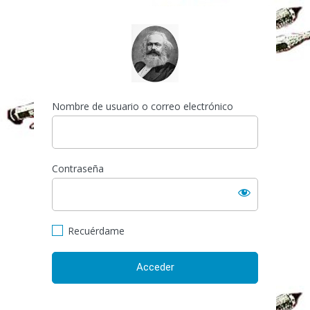
Acceder
https://espai-marx.net/el
Nombre de usuario o correo electrónico
Contraseña
Recuérdame