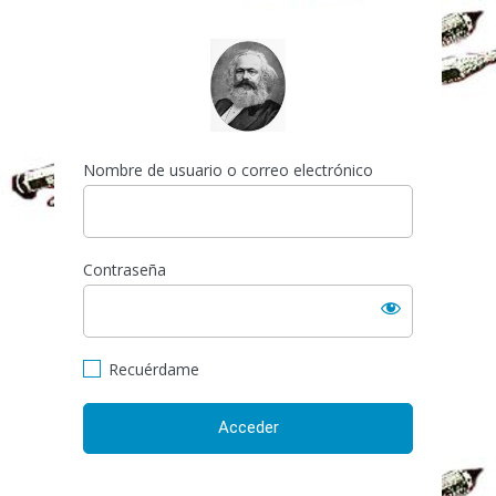
Acceder
https://espai-marx.net/el
Nombre de usuario o correo electrónico
Contraseña
Recuérdame