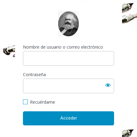
Acceder
https://espai-marx.net/el
Nombre de usuario o correo electrónico
Contraseña
Recuérdame