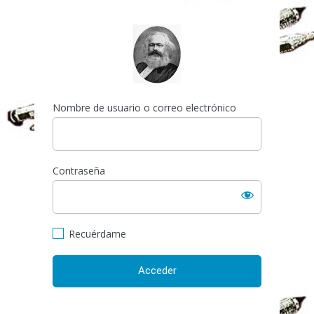
Acceder
https://espai-marx.net/el
Nombre de usuario o correo electrónico
Contraseña
Recuérdame