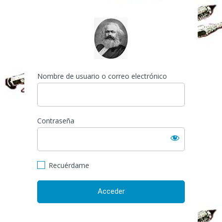
Acceder
https://espai-marx.net/el
Nombre de usuario o correo electrónico
Contraseña
Recuérdame