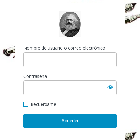
Acceder
https://espai-marx.net/el
Nombre de usuario o correo electrónico
Contraseña
Recuérdame