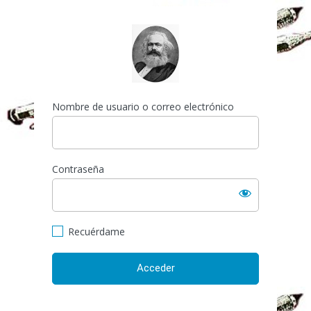
Acceder
https://espai-marx.net/el
Nombre de usuario o correo electrónico
Contraseña
Recuérdame