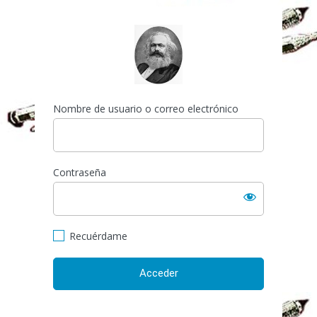
Acceder
https://espai-marx.net/el
Nombre de usuario o correo electrónico
Contraseña
Recuérdame