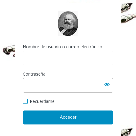
Acceder
https://espai-marx.net/el
Nombre de usuario o correo electrónico
Contraseña
Recuérdame