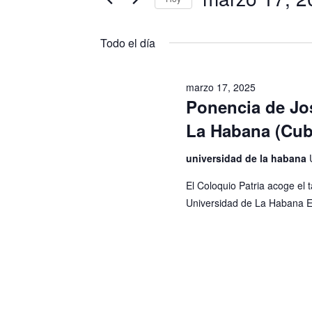
marzo
e
o
S
17,
d
g
e
Todo el día
u
l
a
2025
c
e
marzo 17, 2025
e
c
c
Ponencia de Jos
l
c
i
La Habana (Cub
a
i
p
ó
o
universidad de la habana
a
n
n
El Coloquio Patria acoge el t
l
a
Universidad de La Habana E
a
d
l
b
a
e
r
f
b
a
e
c
c
ú
l