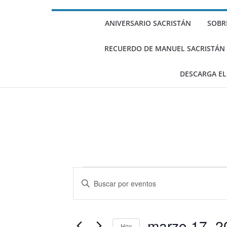
Escritos de Sacri
(II)
ANIVERSARIO SACRISTÁN
SOBR
Selección de escr
sobre Gramsci (I)
RECUERDO DE MANUEL SACRISTÁN LU
DESCARGA EL
Eventos
N
I
a
n
en
t
v
marzo 17, 2
r
Hoy