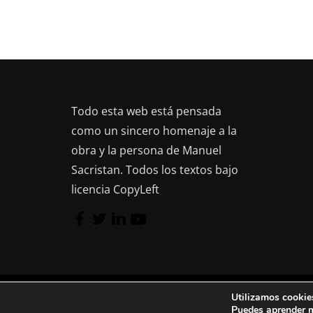
p
a
a
s
r
d
a
l
e
Todo esta web está pensada
a
E
como un sincero homenaje a la
p
obra y la persona de Manuel
a
v
Sacristan. Todos los textos bajo
l
e
licencia CopyLeft
a
b
n
r
t
a
c
o
l
Utilizamos cookies
Copyright © 2026
Manuel Sacristan
. Funciona con
s
a
Puedes aprender m