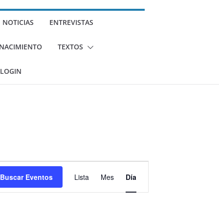
NOTICIAS
ENTREVISTAS
U NACIMIENTO
TEXTOS
LOGIN
N
Buscar Eventos
Lista
Mes
Día
a
v