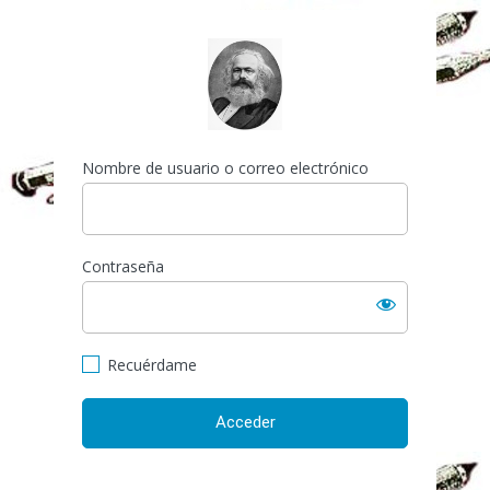
Acceder
http://espai-marx.net/els
Nombre de usuario o correo electrónico
Contraseña
Recuérdame