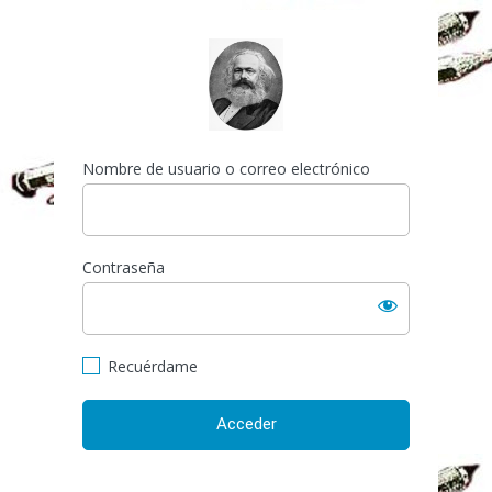
Acceder
http://espai-marx.net/els
Nombre de usuario o correo electrónico
Contraseña
Recuérdame