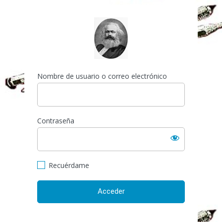
Acceder
http://espai-marx.net/els
Nombre de usuario o correo electrónico
Contraseña
Recuérdame