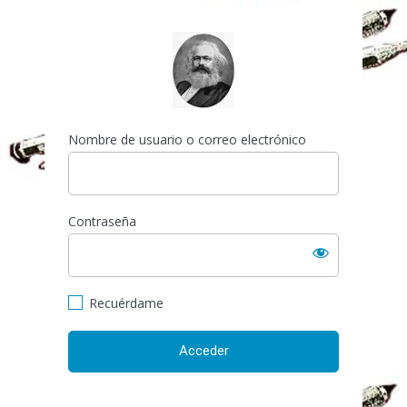
Acceder
http://espai-marx.net/els
Nombre de usuario o correo electrónico
Contraseña
Recuérdame