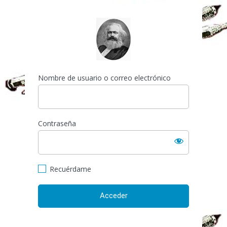
Acceder
http://espai-marx.net/els
Nombre de usuario o correo electrónico
Contraseña
Recuérdame