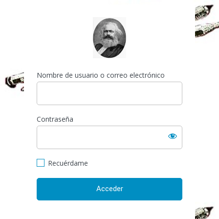
Acceder
http://espai-marx.net/els
Nombre de usuario o correo electrónico
Contraseña
Recuérdame