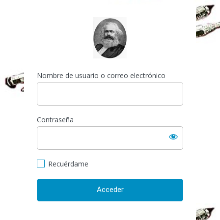
Acceder
http://espai-marx.net/els
Nombre de usuario o correo electrónico
Contraseña
Recuérdame