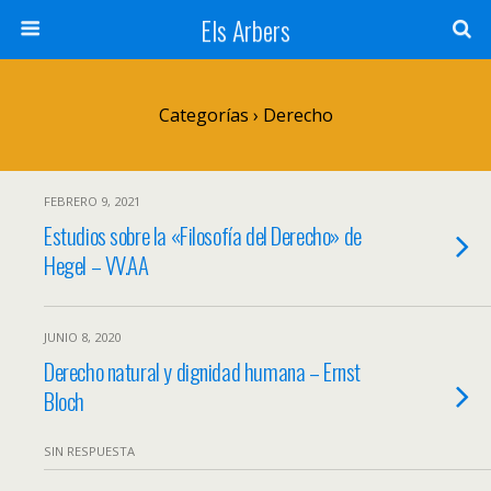
Els Arbers
Categorías ›
Derecho
FEBRERO 9, 2021
Estudios sobre la «Filosofía del Derecho» de
Hegel – VV.AA
JUNIO 8, 2020
Derecho natural y dignidad humana – Ernst
Bloch
SIN RESPUESTA