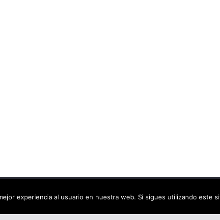
ca virtual
. Todos los derechos reservados.
ejor experiencia al usuario en nuestra web. Si sigues utilizando este 
dPress
.