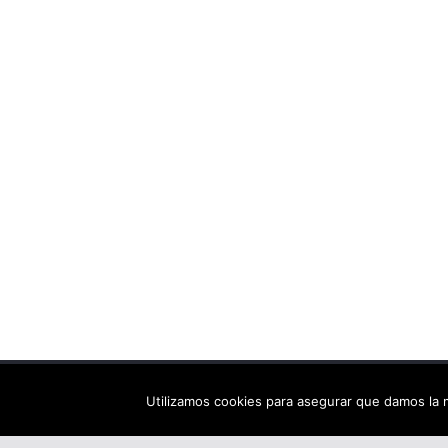
Copyright © 2026
Els arbres de Fahrenheit: bibliote
Utilizamos cookies para asegurar que damos la m
Tema:
ColorMag
por ThemeGrill. Funciona con
Wor