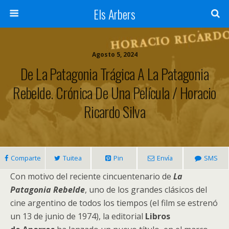
Els Arbers
Agosto 5, 2024
De La Patagonia Trágica A La Patagonia
Rebelde. Crónica De Una Película / Horacio
Ricardo Silva
Comparte
Tuitea
Pin
Envía
SMS
Con motivo del reciente cincuentenario de
La
Patagonia Rebelde
, uno de los grandes clásicos del
cine argentino de todos los tiempos (el film se estrenó
un 13 de junio de 1974), la editorial
Libros