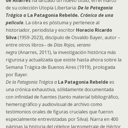
de Anarres
ha lanzado un nuevo título, en el marco
de su colección Utopía Libertaria:
De la Patagonia
Trágica a
La Patagonia Rebelde
. Crónica de una
película
. La obra es póstuma y pertenece al
historiador, periodista y escritor
Horacio Ricardo
Silva
(1959-2023), discípulo de Osvaldo Bayer, autor –
entre otros libros– de
Días Rojos, verano
negro
(Anarres, 2011), la investigación histórica más
rigurosa y actualizada que existe hasta ahora sobre la
Semana Trágica de Buenos Aires (1919), prologada
por Bayer.
De la Patagonia Trágica a
La Patagonia Rebelde
es
una crónica exhaustiva, sólidamente documentada
con infinidad de fuentes (tanto material bibliográfico,
hemerográfico y audiovisual de archivo como
testimonios orales de figuras cruciales que fueron
especialmente entrevistadas por Silva). Narra en 400
páginas la historia del célebre largometraje de Héctor