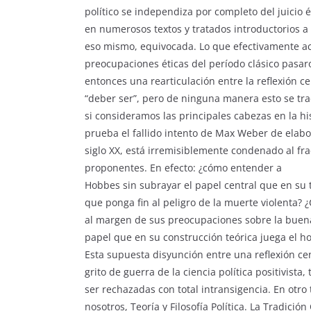
político se independiza por completo del juicio 
en numerosos textos y tratados introductorios a l
eso mismo, equivocada. Lo que efectivamente aco
preocupaciones éticas del período clásico pasa
entonces una rearticulación entre la reflexión c
“deber ser”, pero de ninguna manera esto se tr
si consideramos las principales cabezas en la his
prueba el fallido intento de Max Weber de elabor
siglo XX, está irremisiblemente condenado al fr
proponentes. En efecto: ¿cómo entender a
Hobbes sin subrayar el papel central que en s
que ponga fin al peligro de la muerte violenta?
al margen de sus preocupaciones sobre la buen
papel que en su construcción teórica juega el h
Esta supuesta disyunción entre una reflexión cent
grito de guerra de la ciencia política positivist
ser rechazadas con total intransigencia. En otr
nosotros, Teoría y Filosofía Política. La Tradició