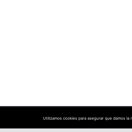
Copyright © 2026
Els arbres de Fahrenheit: bibliote
Utilizamos cookies para asegurar que damos la m
Tema:
ColorMag
por ThemeGrill. Funciona con
Wor