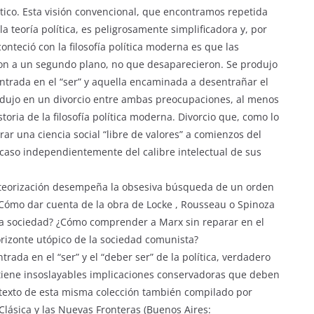
ético. Esta visión convencional, que encontramos repetida
a teoría política, es peligrosamente simplificadora y, por
nteció con la filosofía política moderna es que las
ron a un segundo plano, no que desaparecieron. Se produjo
entrada en el “ser” y aquella encaminada a desentrañar el
adujo en un divorcio entre ambas preocupaciones, al menos
toria de la filosofía política moderna. Divorcio que, como lo
ar una ciencia social “libre de valores” a comienzos del
acaso independientemente del calibre intelectual de sus
u teorización desempeña la obsesiva búsqueda de un orden
 ¿Cómo dar cuenta de la obra de Locke , Rousseau o Spinoza
a sociedad? ¿Cómo comprender a Marx sin reparar en el
orizonte utópico de la sociedad comunista?
rada en el “ser” y el “deber ser” de la política, verdadero
a, tiene insoslayables implicaciones conservadoras que deben
o texto de esta misma colección también compilado por
n Clásica y las Nuevas Fronteras (Buenos Aires: