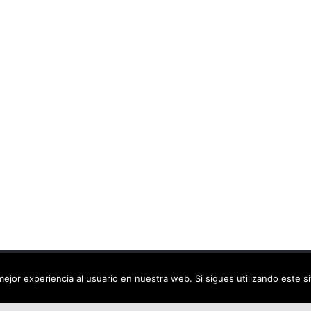
ca virtual
. Todos los derechos reservados.
ejor experiencia al usuario en nuestra web. Si sigues utilizando este 
dPress
.