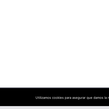
Copyright © 2026
Els arbres de Fahrenheit: bibliote
Utilizamos cookies para asegurar que damos la m
Tema:
ColorMag
por ThemeGrill. Funciona con
Wor