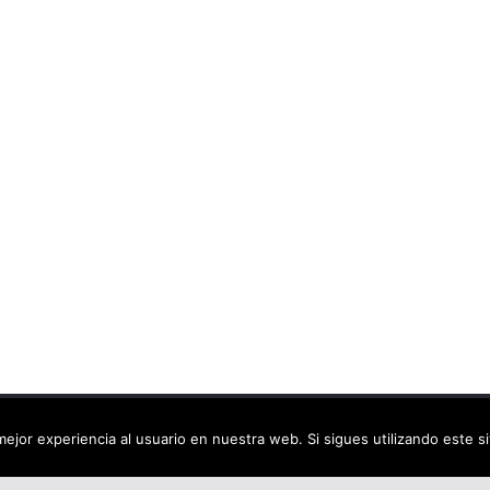
ca virtual
. Todos los derechos reservados.
ejor experiencia al usuario en nuestra web. Si sigues utilizando este 
dPress
.