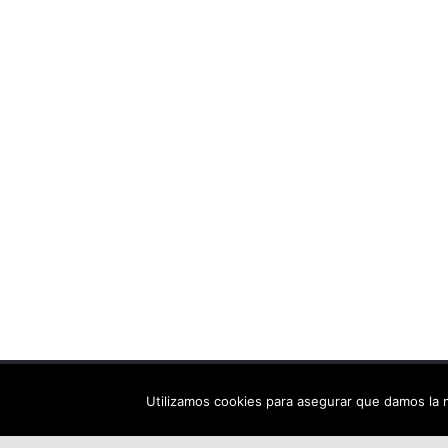
Copyright © 2026
Els arbres de Fahrenheit: bibliote
Utilizamos cookies para asegurar que damos la m
Tema:
ColorMag
por ThemeGrill. Funciona con
Wor