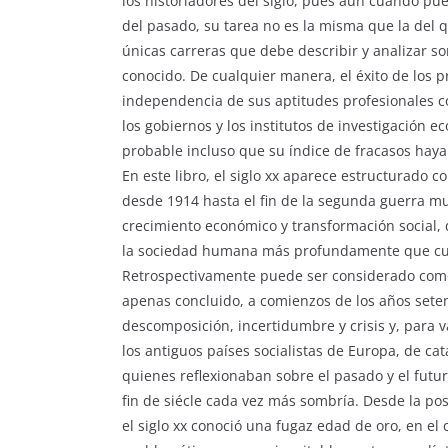
los historiadores del siglo, pues aun cuando pu
del pasado, su tarea no es la misma que la del q
únicas carreras que debe describir y analizar s
conocido. De cualquier manera, el éxito de los p
independencia de sus aptitudes profesionales c
los gobiernos y los institutos de investigación 
probable incluso que su índice de fracasos ha
En este libro, el siglo xx aparece estructurado c
desde 1914 hasta el fin de la segunda guerra mu
crecimiento económico y transformación social
la sociedad humana más profundamente que cual
Retrospectivamente puede ser considerado como 
apenas concluido, a comienzos de los años seten
descomposición, incertidumbre y crisis y, para v
los antiguos países socialistas de Europa, de ca
quienes reflexionaban sobre el pasado y el futur
fin de siécle cada vez más sombría. Desde la po
el siglo xx conoció una fugaz edad de oro, en el