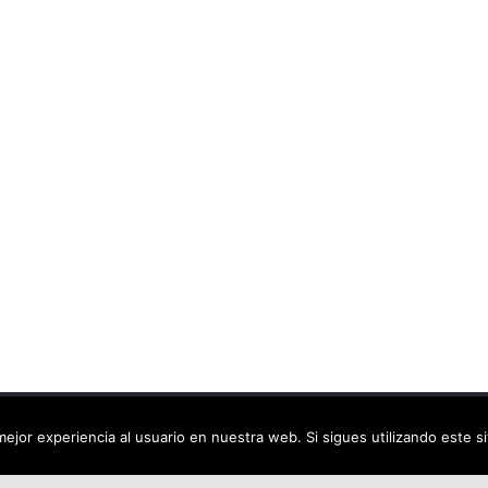
ca virtual
. Todos los derechos reservados.
ejor experiencia al usuario en nuestra web. Si sigues utilizando este 
dPress
.