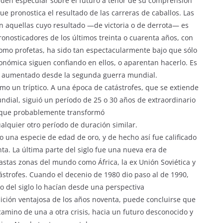
eden especular sobre el futuro a tenor de su comprensión
ue pronostica el resultado de las carreras de caballos. Las
on aquellas cuyo resultado —de victoria o de derrota— es
ronosticadores de los últimos treinta o cuarenta años, con
omo profetas, ha sido tan espectacularmente bajo que sólo
económica siguen confiando en ellos, o aparentan hacerlo. Es
ya aumentado desde la segunda guerra mundial.
omo un tríptico. A una época de catástrofes, que se extiende
ndial, siguió un período de 25 o 30 años de extraordinario
, que probablemente transformó
quier otro período de duración similar.
una especie de edad de oro, y de hecho así fue calificado
ta. La última parte del siglo fue una nueva era de
astas zonas del mundo como África, la ex Unión Soviética y
tástrofes. Cuando el decenio de 1980 dio paso al de 1990,
o del siglo lo hacían desde una perspectiva
sición ventajosa de los años noventa, puede concluirse que
 camino de una a otra crisis, hacia un futuro desconocido y