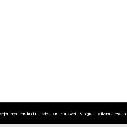
ca virtual
. Todos los derechos reservados.
ejor experiencia al usuario en nuestra web. Si sigues utilizando este 
dPress
.