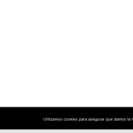
Copyright © 2026
Els arbres de Fahrenheit: bibliote
Utilizamos cookies para asegurar que damos la m
Tema:
ColorMag
por ThemeGrill. Funciona con
Wor