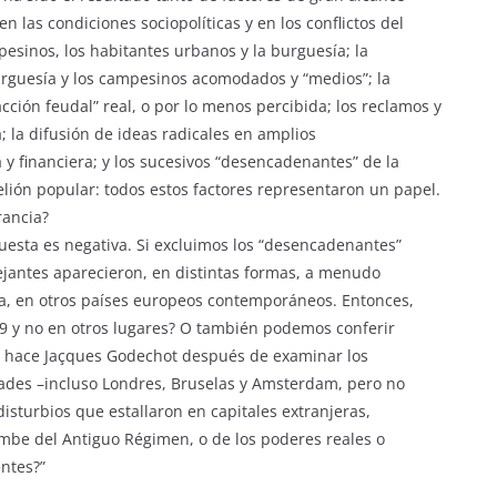
 las condiciones sociopolíticas y en los conflictos del
esinos, los habitantes urbanos y la burguesía; la
urguesía y los campesinos acomodados y “medios”; la
cción feudal” real, o por lo menos percibida; los reclamos y
a; la difusión de ideas radicales en amplios
 y financiera; y los sucesivos “desencadenantes” de la
ebelión popular: todos estos factores representaron un papel.
rancia?
uesta es negativa. Si excluimos los “desencadenantes”
emejantes aparecieron, en distintas formas, a menudo
 en otros países europeos contemporáneos. Entonces,
9 y no en otros lugares? O también podemos conferir
mo hace Jaçques Godechot después de examinar los
dades –incluso Londres, Bruselas y Amsterdam, pero no
disturbios que estallaron en capitales extranjeras,
umbe del Antiguo Régimen, o de los poderes reales o
entes?”