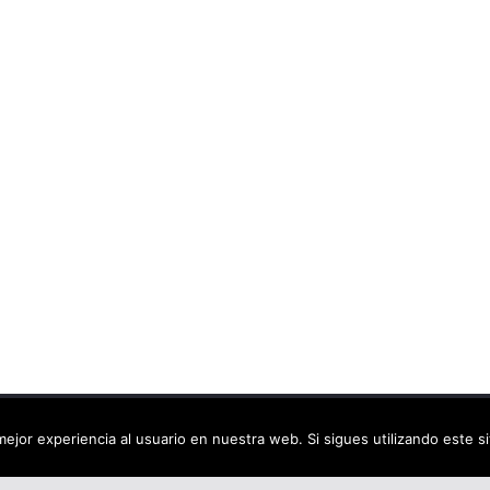
ca virtual
. Todos los derechos reservados.
ejor experiencia al usuario en nuestra web. Si sigues utilizando este 
dPress
.