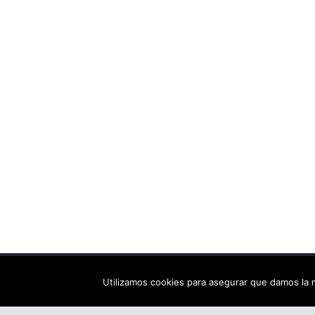
Copyright © 2026
Els arbres de Fahrenheit: bibliote
Utilizamos cookies para asegurar que damos la m
Tema:
ColorMag
por ThemeGrill. Funciona con
Wor