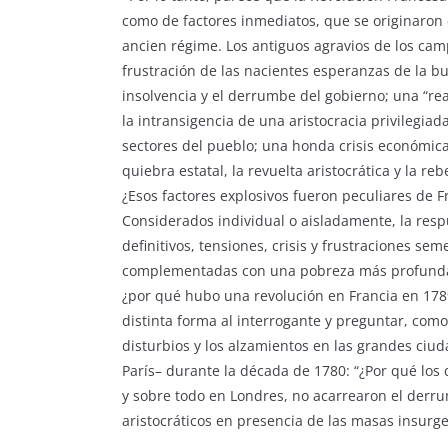
como de factores inmediatos, que se originaron en
ancien régime. Los antiguos agravios de los camp
frustración de las nacientes esperanzas de la b
insolvencia y el derrumbe del gobierno; una “rea
la intransigencia de una aristocracia privilegiad
sectores del pueblo; una honda crisis económica
quiebra estatal, la revuelta aristocrática y la r
¿Esos factores explosivos fueron peculiares de F
Considerados individual o aisladamente, la resp
definitivos, tensiones, crisis y frustraciones s
complementadas con una pobreza más profunda,
¿por qué hubo una revolución en Francia en 178
distinta forma al interrogante y preguntar, co
disturbios y los alzamientos en las grandes ciu
París– durante la década de 1780: “¿Por qué los 
y sobre todo en Londres, no acarrearon el derr
aristocráticos en presencia de las masas insurg