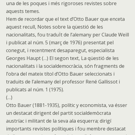
una de les poques i més rigoroses revistes sobre
aquests temes.
Hem de recordar que el text d’Otto Bauer que enceta
aquest recull, Notes sobre la qüestió de les
nacionalitats, fou traduÏt de l’alemany per Claude Weill
i publicat al núm. 5 (març de 1976) presentat pel
conegut, i recentment desaparegut, especialista
Georges Haupt (…) El segon text, La qüestió de les
nacionalitats i la socialdemocràcia, són fragments de
l’obra del mateix títol d’Otto Bauer seleccionats i
traduïts de l’alemany del professor René Gallissot i
publicats al núm. 1 (1975).
(…)
Otto Bauer (1881-1935), polític y economista, va ésser
un destacat dirigent del partit socialdemòcrata
austríac i militant de la seva ala esquerra; dirigí
importants revistes polítiques i fou membre destacat