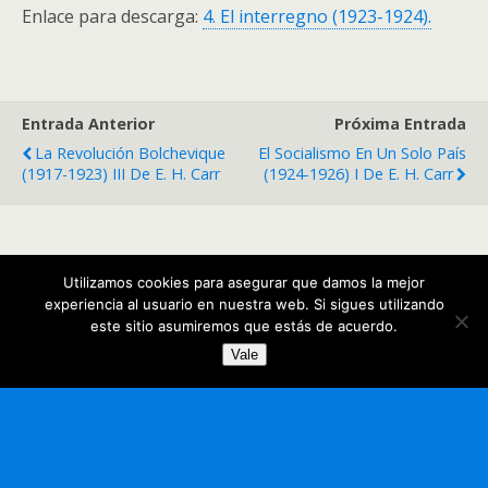
Enlace para descarga:
4. El interregno (1923-1924).
Entrada Anterior
Próxima Entrada
La Revolución Bolchevique
El Socialismo En Un Solo País
(1917-1923) III De E. H. Carr
(1924-1926) I De E. H. Carr
Volver arriba
Utilizamos cookies para asegurar que damos la mejor
experiencia al usuario en nuestra web. Si sigues utilizando
Móvil
Escritorio
este sitio asumiremos que estás de acuerdo.
Vale