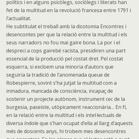
polítics i en alguns psicòlegs, sociòlegs i literats han
fet de la multitud en la revolució francesa entre 1791 i
l’actualitat.
He subtitulat el treball amb la dicotomia Encontres i
desencontes per que la relació entre la multitud i els
seus narradors no fou mai gaire bona. La por i el
despreci a cops gairebé racista, presidiren una part
essencial de la producció pel costat dret. Pel costat
esquerra, si excloem una minoria d’autors que
seguiria la tradició de l’anomenada queue de
Robespierre, sovint s’ha jutjat la multitud com a
inmadura, mancada de consciència, incapaç de
sostenir un projecte autònom, instrument cec de la
burgesia, paseiste, utòpicament reaccionària… En fí,
en la relació entre la multitud i els intel·lectuals de
diversa índole que s’han ocupat d’ella al llarg d’aquests
més de doscents anys, hi trobem mes desencontres