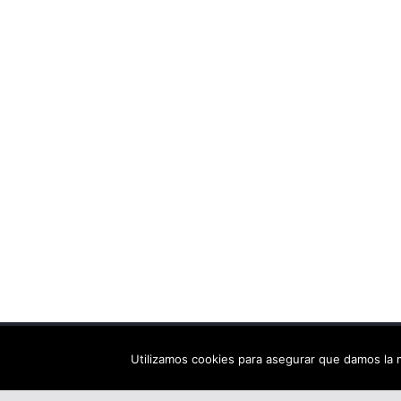
Copyright © 2026
Els arbres de Fahrenheit: bibliote
Utilizamos cookies para asegurar que damos la m
Tema:
ColorMag
por ThemeGrill. Funciona con
Wor