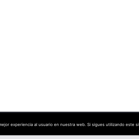
ca virtual
. Todos los derechos reservados.
ejor experiencia al usuario en nuestra web. Si sigues utilizando este 
dPress
.