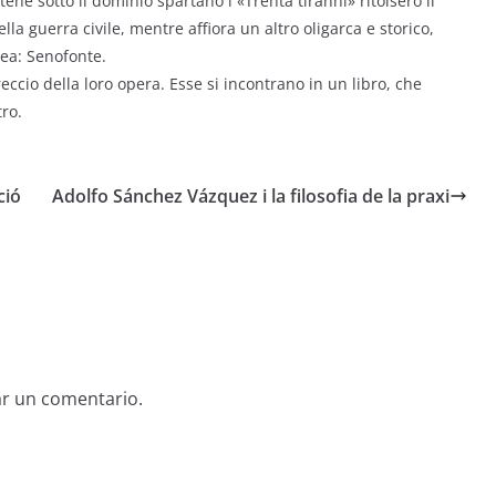
ene sotto il dominio spartano i «Trenta tiranni» ritolsero il
a guerra civile, mentre affiora un altro oligarca e storico,
dea: Senofonte.
treccio della loro opera. Esse si incontrano in un libro, che
tro.
ció
Adolfo Sánchez Vázquez i la filosofia de la praxi
ar un comentario.