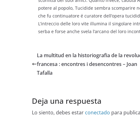
sconfitta dei suoi amici. Quanto invece, caduta At
potere al popolo, Tucidide sembra scomparire nell
che fu continuatore é curatore dell’opera tucidi
L’intreccio delle loro vite illumina il singolare in
serba e forse anche svela l’arcano del loro incon
La multitud en la historiografia de la revolu
francesa : encontres i desencontres – Joan
Tafalla
Deja una respuesta
Lo siento, debes estar
conectado
para public