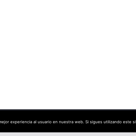
ca virtual
. Todos los derechos reservados.
ejor experiencia al usuario en nuestra web. Si sigues utilizando este 
dPress
.