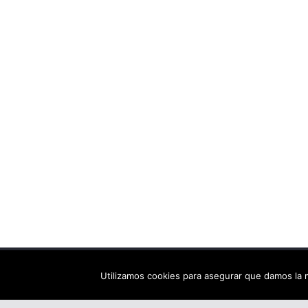
Copyright © 2026
Els arbres de Fahrenheit: bibliote
Utilizamos cookies para asegurar que damos la m
Tema:
ColorMag
por ThemeGrill. Funciona con
Wor