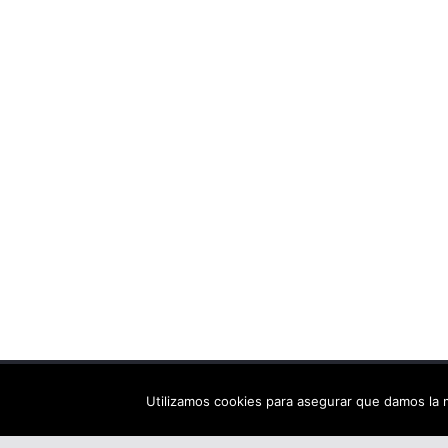
Copyright © 2026
Els arbres de Fahrenheit: bibliote
Utilizamos cookies para asegurar que damos la m
Tema:
ColorMag
por ThemeGrill. Funciona con
Wor