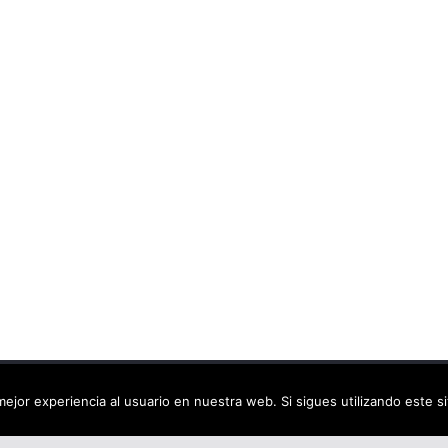
ca virtual
. Todos los derechos reservados.
ejor experiencia al usuario en nuestra web. Si sigues utilizando este 
dPress
.