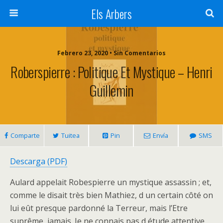
Els Arbers
Febrero 23, 2020 • Sin Comentarios
Roberspierre : Politique Et Mystique – Henri
Guillemin
Comparte
Tuitea
Pin
Envía
SMS
Descarga (PDF)
Aulard appelait Robespierre un mystique assassin ; et,
comme le disait très bien Mathiez, d un certain côté on
lui eût presque pardonné la Terreur, mais l’Etre
suprême, jamais. Je ne connais pas d étude attentive,