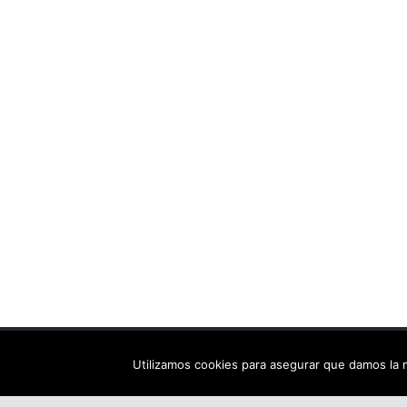
Copyright © 2026
Els arbres de Fahrenheit: bibliote
Utilizamos cookies para asegurar que damos la m
Tema:
ColorMag
por ThemeGrill. Funciona con
Wor