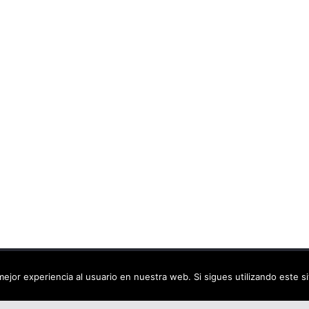
ca virtual
. Todos los derechos reservados.
ejor experiencia al usuario en nuestra web. Si sigues utilizando este 
dPress
.