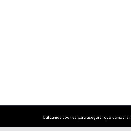
Copyright © 2026
Els arbres de Fahrenheit: bibliote
Utilizamos cookies para asegurar que damos la m
Tema:
ColorMag
por ThemeGrill. Funciona con
Wor