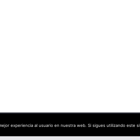
ca virtual
. Todos los derechos reservados.
ejor experiencia al usuario en nuestra web. Si sigues utilizando este 
dPress
.