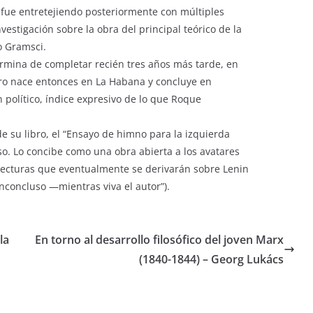
 fue entretejiendo posteriormente con múltiples
stigación sobre la obra del principal teórico de la
o Gramsci.
ermina de completar recién tres años más tarde, en
ibro nace entonces en La Habana y concluye en
 político, índice expresivo de lo que Roque
de su libro, el “Ensayo de himno para la izquierda
so. Lo concibe como una obra abierta a los avatares
 lecturas que eventualmente se derivarán sobre Lenin
inconcluso —mientras viva el autor”).
la
En torno al desarrollo filosófico del joven Marx
(1840-1844) – Georg Lukács