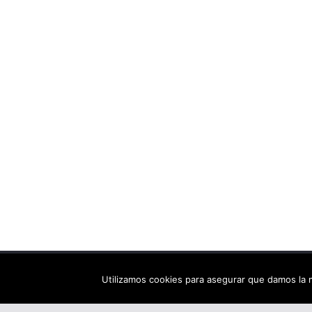
Copyright © 2026
Els arbres de Fahrenheit: bibliote
Utilizamos cookies para asegurar que damos la m
Tema:
ColorMag
por ThemeGrill. Funciona con
Wor