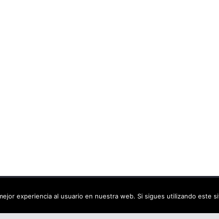
ca virtual
. Todos los derechos reservados.
ejor experiencia al usuario en nuestra web. Si sigues utilizando este 
dPress
.