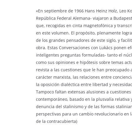
«En septiembre de 1966 Hans Heinz Holz, Leo Kof
República Federal Alemana- viajaron a Budapest
que, recogidas en cinta magnetofónica y transcrit
en este volumen. El propósito, plenamente logra
de los grandes pensadores de este siglo, y facili
obra. Estas Conversaciones con Lukács ponen efe
inteligentes preguntas formuladas- tanto el núc
como sus opiniones e hipótesis sobre temas actu
revista a las cuestiones que le han preocupado a
carácter marxista, las relaciones entre conciencia
la oposición dialéctica entre libertad y necesidad
Tampoco faltan extensas alusiones a cuestiones 
contemporáneo, basado en la plusvalía relativa y
denuncia del stalinismo y de las formas stalinia
perspectivas para un cambio revolucionario en l
de la contracubierta)