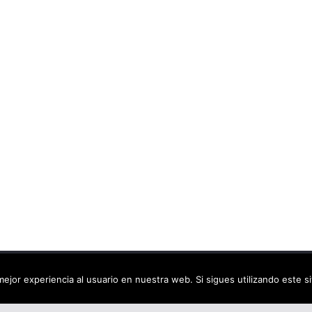
ca virtual
. Todos los derechos reservados.
ejor experiencia al usuario en nuestra web. Si sigues utilizando este 
dPress
.