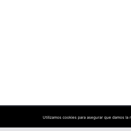
Copyright © 2026
Els arbres de Fahrenheit: bibliote
Utilizamos cookies para asegurar que damos la m
Tema:
ColorMag
por ThemeGrill. Funciona con
Wor