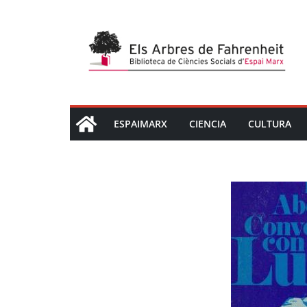
Saltar
al
contenido
ESPAIMARX
CIENCIA
CULTURA