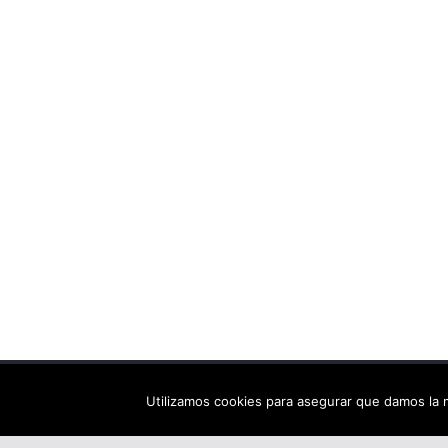
Copyright © 2026
Els arbres de Fahrenheit: bibliote
Utilizamos cookies para asegurar que damos la m
Tema:
ColorMag
por ThemeGrill. Funciona con
Wor