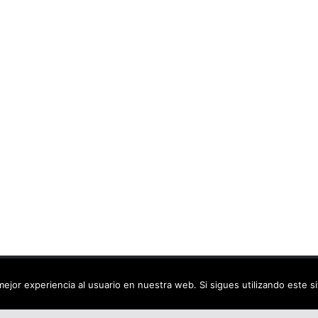
ca virtual
. Todos los derechos reservados.
ejor experiencia al usuario en nuestra web. Si sigues utilizando este 
dPress
.