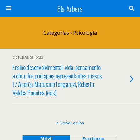
Els Arbers
Categorías ›
Psicología
OCTUBRE 26, 2022
Ensino desenvolvimental: vida, pensamento
e obra dos principais representantes russos,
I / Andréa Maturano Longarezi, Roberto
Valdés Puentes (eds)
Volver arriba
Móvil
Escritorio