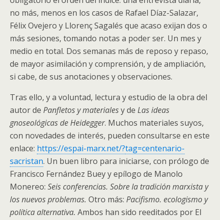
obligatorio el orden del índice: una entrevista diaria,
no más, menos en los casos de Rafael Díaz-Salazar,
Félix Ovejero y Llorenç Sagalés que acaso exijan dos o
más sesiones, tomando notas a poder ser. Un mes y
medio en total. Dos semanas más de reposo y repaso,
de mayor asimilación y comprensión, y de ampliación,
si cabe, de sus anotaciones y observaciones.
Tras ello, y a voluntad, lectura y estudio de la obra del
autor de
Panfletos y materiales
y de
Las ideas
gnoseológicas de Heidegger
. Muchos materiales suyos,
con novedades de interés, pueden consultarse en este
enlace:
https://espai-marx.net/?
tag=centenario-
sacristan
. Un buen libro para iniciarse, con prólogo de
Francisco Fernández Buey y epílogo de Manolo
Monereo:
Seis conferencias. Sobre la tradición marxista y
los nuevos problemas.
Otro más:
Pacifismo. ecologismo y
política alternativa.
Ambos han sido reeditados por El